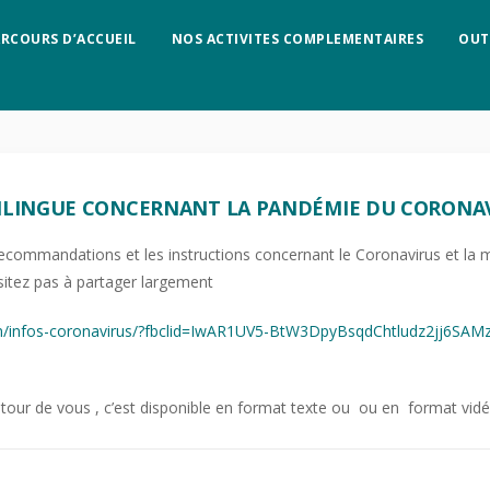
ARCOURS D’ACCUEIL
NOS ACTIVITES COMPLEMENTAIRES
OUT
ILINGUE CONCERNANT LA PANDÉMIE DU CORONA
recommandations et les instructions concernant le Coronavirus et la m
sitez pas à partager largement
om/infos-coronavirus/?fbclid=IwAR1UV5-BtW3DpyBsqdChtludz2jj6SAMz
utour de vous , c’est disponible en format texte ou ou en format vid