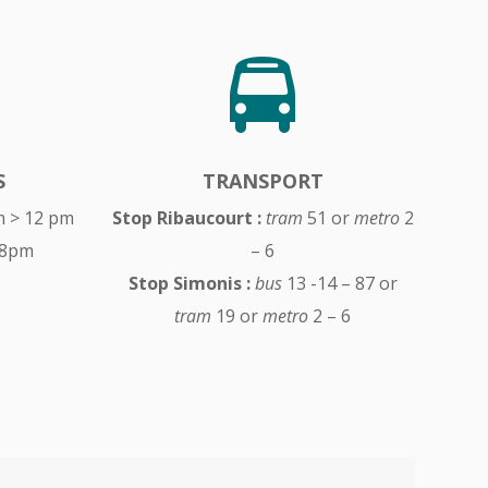
S
TRANSPORT
m > 12 pm
Stop Ribaucourt :
tram
51 or
metro
2
 8pm
– 6
Stop
Simonis :
bus
13 -14 – 87 or
tram
19 or
metro
2 – 6