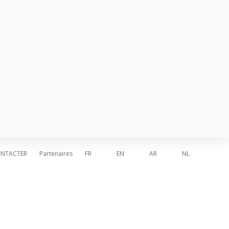
ar la Cocom et soutenu par la commune
lenbeek.
d is door de GGC en ondersteund
k en de gemeente Molenbeek.
 52
NTACTER
Partenaires
FR
EN
AR
NL