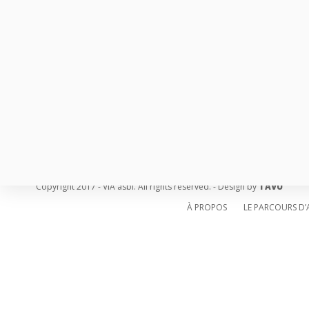
Copyright 2017 - VIA asbl. All rights reserved. - Design by
TAVU
À PROPOS
LE PARCOURS D’