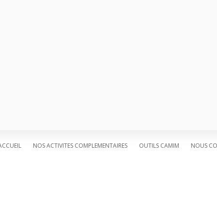
VIA est un bureau d’accueil agréé p
de Schaerbeek et la commune de Mo
VIA is een onthaalbureau dat erken
wordt door de gemeente Schaarbee
Téléphone général :
+32 (0) 2 563 52
Mail général :
info@via.brussels
ACCUEIL
NOS ACTIVITES COMPLEMENTAIRES
OUTILS CAMIM
NOUS CO