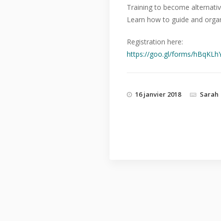
Training to become alternative
Learn how to guide and orga
Registration here:
https://goo.gl/forms/
hBqKLh
16 janvier 2018
Sarah
PREVIOUS